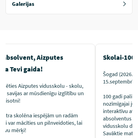
Galerijas
Skolai-100!
Šogad (2026.gads) Aizputes vidusskolai
15.septembrī jubileja – 105 gadi!
lu,
 un
100 gadi palika 2021.gadā - skaistajai un
nozīmīgajai jubilejas reizei par godu veidojām
interaktīvu atceres projektu un aicinājām skolas
m
absolventus dalīties savās atmiņās par Aizputes
lai
vidusskolu dažādos laikos.
Savāktie materiāli veido interesantu, jautru