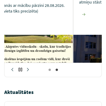
atmiņu stāstu par mūsu dzīves laiku skolā!
26.
Automātiskās slaidrādes apturēšana
Aktualitātes