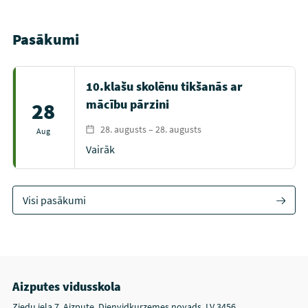
Pasākumi
10.klašu skolēnu tikšanās ar
mācību pārzini
28
28. augusts – 28. augusts
Aug
Vairāk
Visi pasākumi
Aizputes vidusskola
Ziedu iela 7, Aizpute, Dienvidkurzemes novads, LV 3456