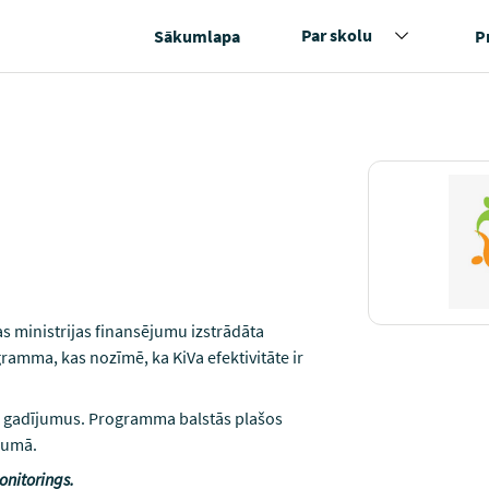
Par skolu
Sākumlapa
P
ras ministrijas finansējumu izstrādāta
ramma, kas nozīmē, ka KiVa efektivitāte ir
nga gadījumus. Programma balstās plašos
rumā.
onitorings.