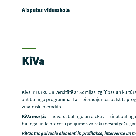
Aizputes vidusskola
KiVa
KiVa ir Turku Universitātē ar Somijas Izglītības un kultū
antibulinga programma. Tā ir pierādījumos balstīta prog
zinātniski pierādīta.
KiVa mērķis
ir novērst bulingu un efektīvi risināt buli
bulinga un tā procesu pētījumos vairāku desmitgažu ga
KiVas trīs galvenie elementi ir: profilakse, intervence un m