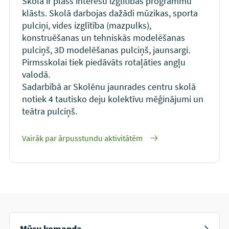
Skolā ir plašs interešu izglītības programmu
klāsts. Skolā darbojas dažādi mūzikas, sporta
pulciņi, vides izglītība (mazpulks),
konstruēšanas un tehniskās modelēšanas
pulciņš, 3D modelēšanas pulciņš, jaunsargi.
Pirmsskolai tiek piedāvāts rotaļāties angļu
valodā.
Sadarbībā ar Skolēnu jaunrades centru skolā
notiek 4 tautisko deju kolektīvu mēģinājumi un
teātra pulciņš.
Vairāk par ārpusstundu aktivitātēm
Mūsu komanda