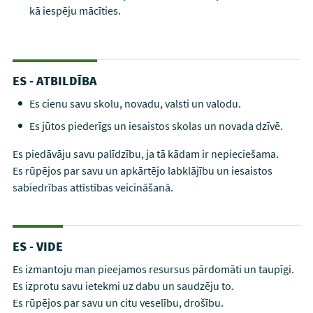
kā iespēju mācīties.
ES - ATBILDĪBA
Es cienu savu skolu, novadu, valsti un valodu.
Es jūtos piederīgs un iesaistos skolas un novada dzīvē.
Es piedāvāju savu palīdzību, ja tā kādam ir nepieciešama.
Es rūpējos par savu un apkārtējo labklājību un iesaistos
sabiedrības attīstības veicināšanā.
ES - VIDE
Es izmantoju man pieejamos resursus pārdomāti un taupīgi.
Es izprotu savu ietekmi uz dabu un saudzēju to.
Es rūpējos par savu un citu veselību, drošību.