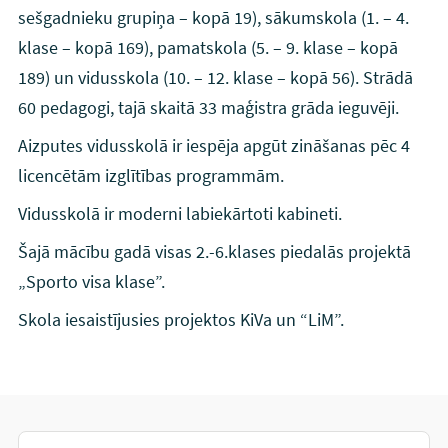
sešgadnieku grupiņa – kopā 19), sākumskola (1. – 4.
klase – kopā 169), pamatskola (5. – 9. klase – kopā
189) un vidusskola (10. – 12. klase – kopā 56). Strādā
60 pedagogi, tajā skaitā 33 maģistra grāda ieguvēji.
Aizputes vidusskolā ir iespēja apgūt zināšanas pēc 4
licencētām izglītības programmām.
Vidusskolā ir moderni labiekārtoti kabineti.
Šajā mācību gadā visas 2.-6.klases piedalās projektā
„Sporto visa klase”.
Skola iesaistījusies projektos KiVa un “LiM”.