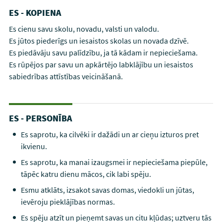
ES - KOPIENA
Es cienu savu skolu, novadu, valsti un valodu.
Es jūtos piederīgs un iesaistos skolas un novada dzīvē.
Es piedāvāju savu palīdzību, ja tā kādam ir nepieciešama.
Es rūpējos par savu un apkārtējo labklājību un iesaistos
sabiedrības attīstības veicināšanā.
ES - PERSONĪBA
Es saprotu, ka cilvēki ir dažādi un ar cieņu izturos pret
ikvienu.
Es saprotu, ka manai izaugsmei ir nepieciešama piepūle,
tāpēc katru dienu mācos, cik labi spēju.
Esmu atklāts, izsakot savas domas, viedokli un jūtas,
ievēroju pieklājības normas.
Es spēju atzīt un pieņemt savas un citu kļūdas; uztveru tās