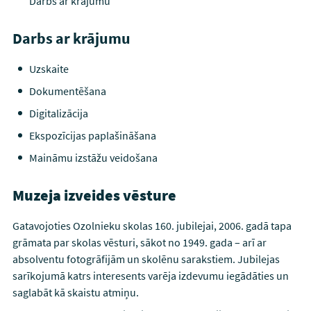
Darbs ar krājumu
Darbs ar krājumu
Uzskaite
Dokumentēšana
Digitalizācija
Ekspozīcijas paplašināšana
Maināmu izstāžu veidošana
Muzeja izveides vēsture
Gatavojoties Ozolnieku skolas 160. jubilejai, 2006. gadā tapa
grāmata par skolas vēsturi, sākot no 1949. gada – arī ar
absolventu fotogrāfijām un skolēnu sarakstiem. Jubilejas
sarīkojumā katrs interesents varēja izdevumu iegādāties un
saglabāt kā skaistu atmiņu.