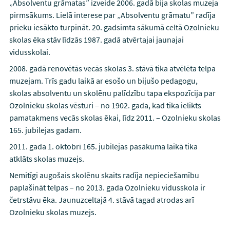
„Absolventu grāmatas” izveide 2006. gadā bija skolas muzeja
pirmsākums. Lielā interese par „Absolventu grāmatu” radīja
prieku iesākto turpināt. 20. gadsimta sākumā celtā Ozolnieku
skolas ēka stāv līdzās 1987. gadā atvērtajai jaunajai
vidusskolai.
2008. gadā renovētās vecās skolas 3. stāvā tika atvēlēta telpa
muzejam. Trīs gadu laikā ar esošo un bijušo pedagogu,
skolas absolventu un skolēnu palīdzību tapa ekspozīcija par
Ozolnieku skolas vēsturi – no 1902. gada, kad tika ielikts
pamatakmens vecās skolas ēkai, līdz 2011. – Ozolnieku skolas
165. jubilejas gadam.
2011. gada 1. oktobrī 165. jubilejas pasākuma laikā tika
atklāts skolas muzejs.
Nemitīgi augošais skolēnu skaits radīja nepieciešamību
paplašināt telpas – no 2013. gada Ozolnieku vidusskola ir
četrstāvu ēka. Jaunuzceltajā 4. stāvā tagad atrodas arī
Ozolnieku skolas muzejs.