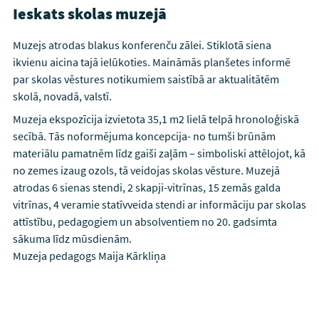
Ieskats skolas muzejā
Muzejs atrodas blakus konferenču zālei. Stiklotā siena
ikvienu aicina tajā ielūkoties. Maināmās planšetes informē
par skolas vēstures notikumiem saistībā ar aktualitātēm
skolā, novadā, valstī.
Muzeja ekspozīcija izvietota 35,1 m2 lielā telpā hronoloģiskā
secībā. Tās noformējuma koncepcija- no tumši brūnām
materiālu pamatnēm līdz gaiši zaļām – simboliski attēlojot, kā
no zemes izaug ozols, tā veidojas skolas vēsture. Muzejā
atrodas 6 sienas stendi, 2 skapji-vitrīnas, 15 zemās galda
vitrīnas, 4 veramie statīvveida stendi ar informāciju par skolas
attīstību, pedagogiem un absolventiem no 20. gadsimta
sākuma līdz mūsdienām.
Muzeja pedagogs Maija Kārkliņa