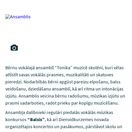
Bērnu vokālajā ansamblī “Tonika” muzicē skolēni, kuri vēlas
attīstīt savas vokālās prasmes, muzikalitāti un skatuves
pieredzi. Nodarbībās bērni apgūst pareizu elpošanu, balss
veidošanu, dziedāšanu ansamblī, kā arī ritma un intonācijas
izjūtu. Ansamblis veicina bērnu radošumu, mūzikas izjūtu un
prasmi sadarboties, radot prieku par kopīgu muzicēšanu.
Ansambļa dalībnieki regulāri piedalās vokālās mūzikas
konkursos
“Balsis”
, kā arī Dienvidkurzemes novada
organizētajos koncertos un pasākumos, pārstāvot skolu un