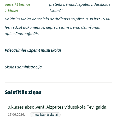
pieteikt bērnus Aizputes vidusskolas
1.klasē!
Gaidīsim skolas kancelejā darbdienās no plkst. 8.30 līdz 15.00.
Iesniedzot dokumentus, nepieciešams bērna dzimšanas
apliecības oriģināls.
Priec
ā
simies uz
ņ
emt m
ū
su skol
ā
!
Skolas administrācija
Saistītās ziņas
9.klases absolvent, Aizputes vidusskola Tevi gaida!
17.06.2026.
Pieteikšanās skolai